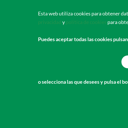
Cirujanos Ortopédico
Esta web utiliza cookies para obtener da
privacidad
y
política de cookies
para obt
Inicio
Expediciones
Puedes aceptar todas las cookies pulsan
Proyecto Blo
Tratamiento de las deformidades
o selecciona las que desees y pulsa el 
los miembros inferiore