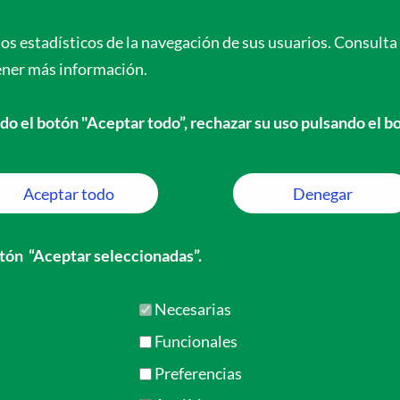
s de España para el Mundo
tos estadísticos de la navegación de sus usuarios. Consult
ener más información.
Proyecto COEM
Colaboración
Actualidad
Trans
do el botón "Aceptar todo”, rechazar su uso pulsando el b
unt
Aceptar todo
Denegar
 axiales de
botón “Aceptar seleccionadas”.
s
Necesarias
Funcionales
Preferencias