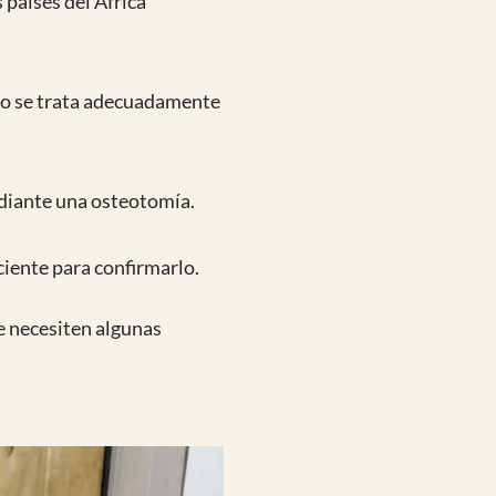
 países del África
 no se trata adecuadamente
ediante una osteotomía.
iciente para confirmarlo.
e necesiten algunas