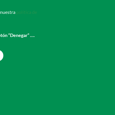
a nuestra
política de
parencia
Contacto
Otros
otón “Denegar” ….