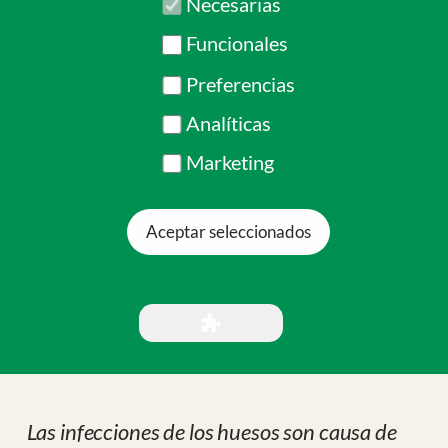
Aceptar seleccionados
Las infecciones de los huesos son causa de
graves consecuencias en los niños
Osteomielitis
Osteomielitis es la infección de un hueso. Las
bacterias pueden llegar hasta el hueso o bien
directamente desde una herida abierta en la piel
como es el caso de las fracturas abiertas o bien
porque el paciente tiene un foco infeccioso en
alguna parte de su cuerpo y por una