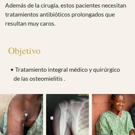
osteomielitis
Pacientes del Hospital Notre Dame de la
Santé Batsengla Dschsng, Camerún
Pacientes sin recursos para costearse el
tratamiento
Pacientes Cameruneses
Pacientes preferentemente del
Departamento de Menoua
Pacientes preferentemente niños y
adolescentes
Periodo de realización
12 meses