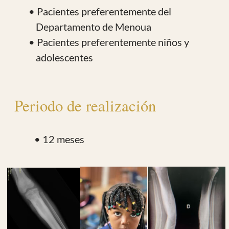
€
Importe a donar
Voy a hacer el pago por :
Transferencia
ES96 0081 0257 0900 0139 0942
Tarjeta de crédito, PayPal