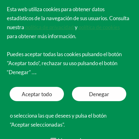
Cirujanos Ortopédicos de España para el
Esta web utiliza cookies para obtener datos
Mundo
estadísticos de la navegación de sus usuarios. Consulta
Menú
nuestra
política de privacidad
y
política de cookies
para obtener más información.
Puedes aceptar todas las cookies pulsando el botón
"Aceptar todo”, rechazar su uso pulsando el botón
“Denegar” ….
Aceptar todo
Denegar
o selecciona las que desees y pulsa el botón
“Aceptar seleccionadas”.
Necesarias
Funcionales
Proyecto Osteomielitis
Preferencias
Analíticas
Tratamiento de las infeccione primarias de
los huesos
Marketing