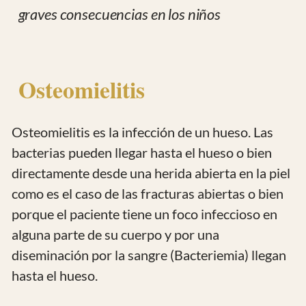
diseminación por la sangre (Bacteriemia) llegan
hasta el hueso.
Las infecciones de los huesos son muy difíciles
de tratar ya que los antibióticos llegan con
mucha dificultad hasta ellos.
Los gérmenes se acantonan dentro del hueso y
aunque se consigan mejorías parciales con
tratamientos con antibióticos, nunca se tiene la
garantía de que han sido eliminados.
Por este motivo es necesario realizar
tratamientos quirúrgicos muy agresivos para
limpiar el hueso de todo el pus que se acumula y
“rascar” toda la zona infectada para extirpar
todo el hueso necrosado.
Además de la cirugía, estos pacientes necesitan
tratamientos antibióticos prolongados que
resultan muy caros.