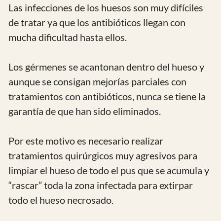
Objetivo
Tratamiento integral médico y quirúrgico
de las osteomielitis .
Osteomielitis
Osteomielitis
Operada y sin
Húmero fragmento
Húmero
dolor
óseo que sale por la
piel
Destinatarios
Población con el diagnóstico de